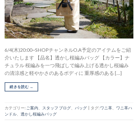
6/4(木)20:00~SHOPチャンネルO.A予定のアイテムをご紹
介いたします 【品名】透かし桜編みバッグ 【カラー】ナ
チュラル 桜編みを一つ飛ばしで編み上げる透かし桜編み
の清涼感と軽やかさのあるボディに 重厚感のある […]
続きを読む
→
カテゴリー:
ご案内
、
スタッフ ブログ
、
バッグ
|
タグ:
ワニ革
、
ワニ革ハ
ンドル
、
透かし桜編みバッグ