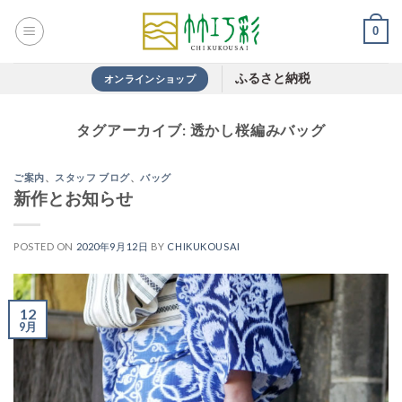
Skip
0
to
content
ふるさと納税
オンラインショップ
タグアーカイブ:
透かし桜編みバッグ
ご案内
、
スタッフ ブログ
、
バッグ
新作とお知らせ
POSTED ON
2020年9月12日
BY
CHIKUKOUSAI
12
9月