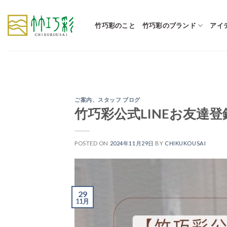
Skip
to
竹巧彩のこと
竹巧彩のブランド
アイ
content
ご案内
、
スタッフ ブログ
竹巧彩公式LINEお友達
POSTED ON
2024年11月29日
BY
CHIKUKOUSAI
29
11月