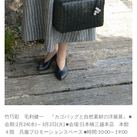
竹巧彩 毛利健一 『カゴバッグと自然素材の洋服展』 ■
会期:2月24(水)～3月2日(火) ■会場:日本橋三越本店 本館
４階 呉服プロモーションスペース ■時間:10:00～19:00