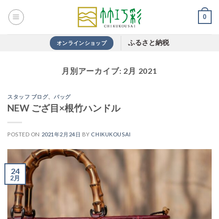
Skip
0
to
content
ふるさと納税
オンラインショップ
月別アーカイブ:
2月 2021
スタッフ ブログ
、
バッグ
NEW ござ目×根竹ハンドル
POSTED ON
2021年2月24日
BY
CHIKUKOUSAI
24
2月