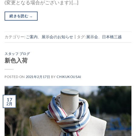
(変更となる場合がございます) […]
続きを読む
→
カテゴリー:
ご案内
、
展示会のお知らせ
|
タグ:
展示会
、
日本橋三越
スタッフ ブログ
新色入荷
POSTED ON
2021年2月17日
BY
CHIKUKOUSAI
17
2月