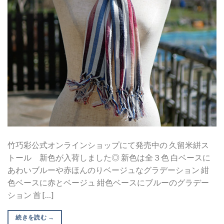
竹巧彩公式オンラインショップにて発売中の 久留米絣ス
トール 新色が入荷しました◎ 新色は全３色 白ベースに
あわいブルーや赤ほんのりベージュなグラデーション 紺
色ベースに赤とベージュ 紺色ベースにブルーのグラデー
ション 首 […]
続きを読む
→