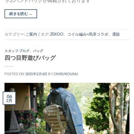
ラボハンドバッグが掲載されております
続きを読む
→
カテゴリー:
ご案内
|
タグ:
ZEKOO
、
コイル編み×馬革コラボ
、
通販
スタッフ ブログ
、
バッグ
四つ目野遊びバッグ
POSTED ON
2021年2月6日
BY
CHIKUKOUSAI
06
2月