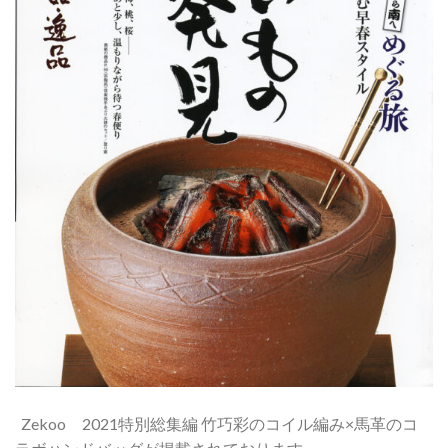
Zekoo 2021特別総集編 竹巧彩のコイル編み×馬革のコ