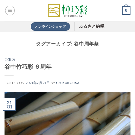
Skip
0
to
content
ふるさと納税
オンラインショップ
タグアーカイブ:
谷中周年祭
ご案内
谷中竹巧彩 ６周年
POSTED ON
2021年7月21日
BY
CHIKUKOUSAI
21
7月