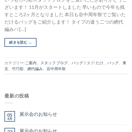
ざいます！ 11月がスタートしました 早いもので今年も残
すところ2ヶ月となりました 本日も谷中周年祭でご覧いた
だけるバッグをご紹介します！ タイプの違う二つの網代
編みバ […]
続きを読む
→
カテゴリー:
ご案内
、
スタッフ ブログ
、
バッグ
|
タグ:
たけ
、
バッグ
、
東
京
、
竹巧彩
、
網代編み
、
谷中周年祭
最新の投稿
展示会のお知らせ
05
8月
展示会のお知らせ
22