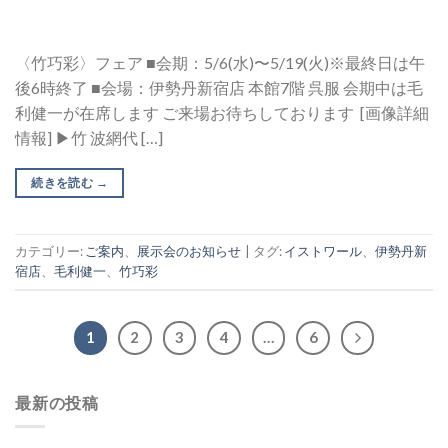
〈竹巧彩〉フェア ■会期：5/6(水)〜5/19(火)※最終日は午
後6時終了 ■会場：伊勢丹新宿店 本館7階 呉服 会期中は毛
利健一が在席します ご来場お待ちしております [画像詳細
情報] ▶︎竹 波網代 […]
続きを読む
→
カテゴリー:
ご案内
、
展示会のお知らせ
|
タグ:
イストワール
、
伊勢丹新
宿店
、
毛利健一
、
竹巧彩
1
2
3
4
…
6
最新の投稿