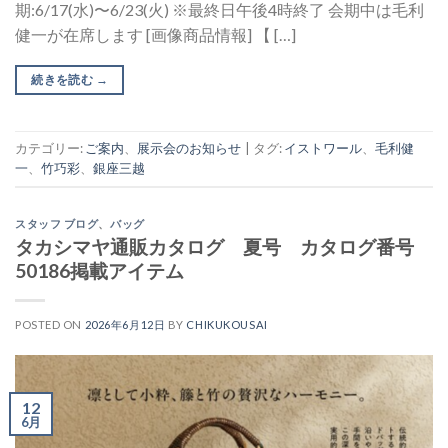
期:6/17(水)〜6/23(火) ※最終日午後4時終了 会期中は毛利
健一が在席します [画像商品情報] 【 […]
続きを読む
→
カテゴリー:
ご案内
、
展示会のお知らせ
|
タグ:
イストワール
、
毛利健
一
、
竹巧彩
、
銀座三越
スタッフ ブログ
、
バッグ
タカシマヤ通販カタログ 夏号 カタログ番号
50186掲載アイテム
POSTED ON
2026年6月12日
BY
CHIKUKOUSAI
12
6月