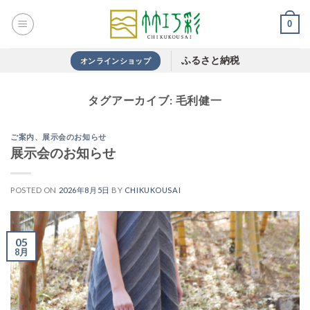
Skip
0
to
content
ふるさと納税
オンラインショップ
タグアーカイブ:
毛利健一
ご案内
、
展示会のお知らせ
展示会のお知らせ
POSTED ON
2026年8月5日
BY
CHIKUKOUSAI
05
8月