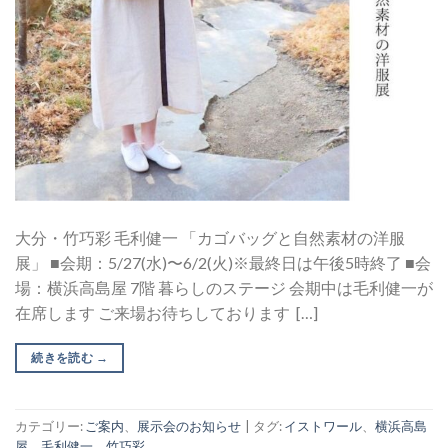
大分・竹巧彩 毛利健一 「カゴバッグと自然素材の洋服
展」 ■会期：5/27(水)〜6/2(火)※最終日は午後5時終了 ■会
場：横浜高島屋 7階 暮らしのステージ 会期中は毛利健一が
在席します ご来場お待ちしております […]
続きを読む
→
カテゴリー:
ご案内
、
展示会のお知らせ
|
タグ:
イストワール
、
横浜高島
屋
、
毛利健一
、
竹巧彩