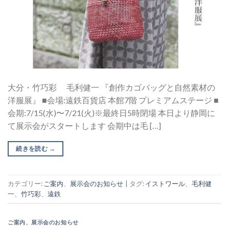
大分・竹巧彩 毛利健一 『創作カゴバッグと自然素材の
洋服展』 ■会場:遠鉄百貨店 本館7階 プレミアムステージ ■
会期:7/15(水)〜7/21(火)※最終日5時閉場 本日より静岡に
て展示会がスタートします 会期中は毛 […]
続きを読む
→
カテゴリー:
ご案内
、
展示会のお知らせ
|
タグ:
イストワール
、
毛利健
一
、
竹巧彩
、
遠鉄
ご案内
、
展示会のお知らせ