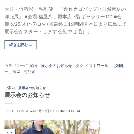
大分・竹巧彩 毛利健一 『創作カゴバッグと自然素材の
洋服展』 ■会場:福屋八丁堀本店 7階 ギャラリー101 ■会
期:6/25(木)〜7/1(火) ※最終日16時閉場 本日より広島にて
展示会がスタートします 会期中は毛 […]
続きを読む
→
カテゴリー:
ご案内
、
展示会のお知らせ
|
タグ:
イストワール
、
毛利健
一
、
福屋
、
竹巧彩
ご案内
、
展示会のお知らせ
展示会のお知らせ
POSTED ON
2026年6月17日
BY
CHIKUKOUSAI
17