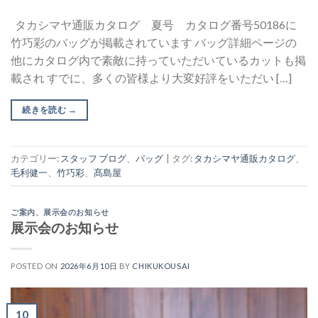
タカシマヤ通販カタログ 夏号 カタログ番号50186に
竹巧彩のバッグが掲載されています バッグ詳細ページの
他にカタログ内で素敵に持っていただいているカットも掲
載され すでに、多くの皆様より大変好評をいただい […]
続きを読む
→
カテゴリー:
スタッフ ブログ
、
バッグ
|
タグ:
タカシマヤ通販カタログ
、
毛利健一
、
竹巧彩
、
髙島屋
ご案内
、
展示会のお知らせ
展示会のお知らせ
POSTED ON
2026年6月10日
BY
CHIKUKOUSAI
10