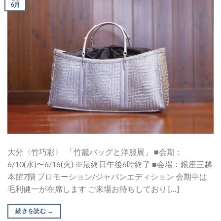
6月
大分〈竹巧彩〉 「竹籠バッグと洋服展」 ■会期：
6/10(水)〜6/16(火) ※最終日午後6時終了 ■会場：銀座三越
本館7階 プロモーション/ジャパンエディション 会期中は
毛利健一が在席します ご来場お待ちしており […]
続きを読む
→