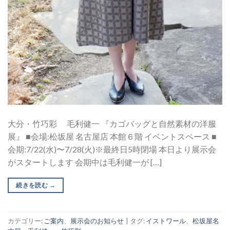
大分・竹巧彩 毛利健一 『カゴバッグと自然素材の洋服
展』 ■会場:松坂屋 名古屋店 本館６階 イベントスペース ■
会期:7/22(水)〜7/28(火)※最終日5時閉場 本日より展示会
がスタートします 会期中は毛利健一が […]
続きを読む
→
カテゴリー:
ご案内
、
展示会のお知らせ
|
タグ:
イストワール
、
松坂屋名