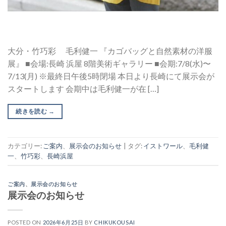
大分・竹巧彩 毛利健一 『カゴバッグと自然素材の洋服
展』 ■会場:長崎 浜屋 8階美術ギャラリー ■会期:7/8(水)〜
7/13(月) ※最終日午後5時閉場 本日より長崎にて展示会が
スタートします 会期中は毛利健一が在 […]
続きを読む
→
カテゴリー:
ご案内
、
展示会のお知らせ
|
タグ:
イストワール
、
毛利健
一
、
竹巧彩
、
長崎浜屋
ご案内
、
展示会のお知らせ
展示会のお知らせ
POSTED ON
2026年6月25日
BY
CHIKUKOUSAI