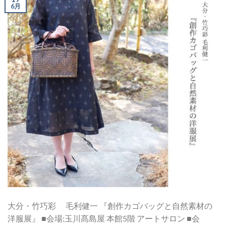
6月
大分・竹巧彩 毛利健一 『創作カゴバッグと自然素材の
洋服展』 ■会場:玉川髙島屋 本館5階 アートサロン ■会