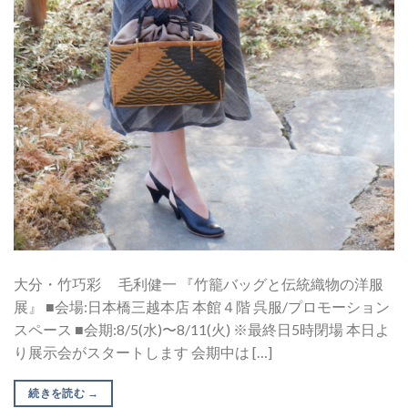
大分・竹巧彩 毛利健一 『竹籠バッグと伝統織物の洋服
展』 ■会場:日本橋三越本店 本館４階 呉服/プロモーション
スペース ■会期:8/5(水)〜8/11(火) ※最終日5時閉場 本日よ
り展示会がスタートします 会期中は […]
続きを読む
→