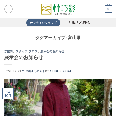
Skip
0
to
content
ふるさと納税
オンラインショップ
タグアーカイブ:
富山県
ご案内
、
スタッフ ブログ
、
展示会のお知らせ
展示会のお知らせ
POSTED ON
2020年10月14日
BY
CHIKUKOUSAI
14
10月