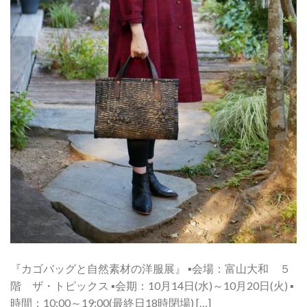
『カゴバッグと自然素材の洋服展』 ▪︎会場：富山大和 ５
階 ザ・トピックス ▪︎会期：10月14日(水)～10月20日(火) ▪︎
時間：10:00～19:00(最終日18時閉場) […]