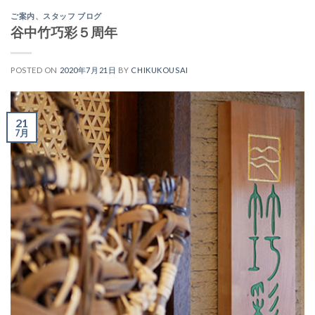
ご案内
、
スタッフ ブログ
谷中竹巧彩５周年
POSTED ON
2020年7月21日
BY
CHIKUKOUSAI
21
7月