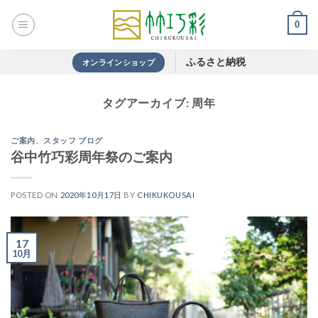
Skip
0
to
content
ふるさと納税
オンラインショップ
タグアーカイブ:
周年
ご案内
、
スタッフ ブログ
谷中竹巧彩周年祭のご案内
POSTED ON
2020年10月17日
BY
CHIKUKOUSAI
17
10月