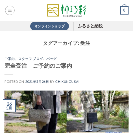
Skip
0
to
content
ふるさと納税
オンラインショップ
タグアーカイブ:
受注
ご案内
、
スタッフ ブログ
、
バッグ
完全受注 ご予約のご案内
POSTED ON
2021年5月26日
BY
CHIKUKOUSAI
26
5月