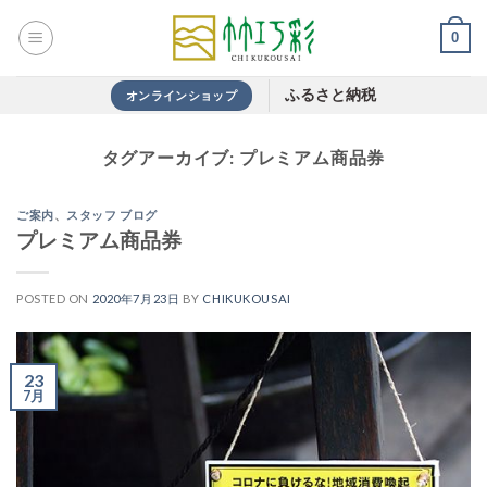
Skip
0
to
content
ふるさと納税
オンラインショップ
タグアーカイブ:
プレミアム商品券
ご案内
、
スタッフ ブログ
プレミアム商品券
POSTED ON
2020年7月23日
BY
CHIKUKOUSAI
23
7月