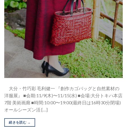
大分・竹巧彩 毛利健一 『創作カゴバッグと自然素材の
洋服展』 ■会期:11/9(木)〜11/15(水) ■会場:大分トキハ本店
7階 美術画廊 ■時間:10:00〜19:00(最終日は16時30分閉場)
オールシーズン活 […]
続きを読む
→