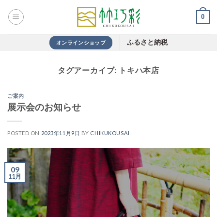
Skip
0
to
content
ふるさと納税
オンラインショップ
タグアーカイブ:
トキハ本店
ご案内
展示会のお知らせ
POSTED ON
2023年11月9日
BY
CHIKUKOUSAI
09
11月