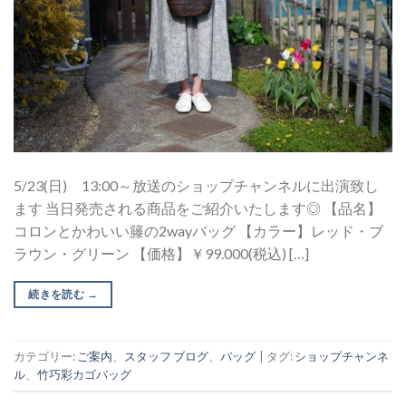
5/23(日) 13:00～放送のショップチャンネルに出演致し
ます 当日発売される商品をご紹介いたします◎ 【品名】
コロンとかわいい籐の2wayバッグ 【カラー】レッド・ブ
ラウン・グリーン 【価格】￥99.000(税込) […]
続きを読む
→
カテゴリー:
ご案内
、
スタッフ ブログ
、
バッグ
|
タグ:
ショップチャンネ
ル
、
竹巧彩カゴバッグ