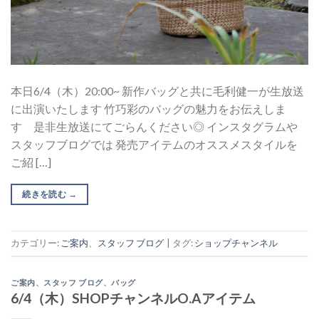
本日6/4（木）20:00~ 新作バッグと共に毛利健一が生放送
に出演いたします 竹巧彩のバッグの魅力をお伝えしま
す 是非生放送にてごらんください◎ インスタグラムや
スタッフブログでは 発売アイテムのオススメスタイルを
ご紹 […]
続きを読む
→
カテゴリー:
ご案内
、
スタッフ ブログ
|
タグ:
ショップチャンネル
ご案内
、
スタッフ ブログ
、
バッグ
6/4（木）SHOPチャンネルO.Aアイテム