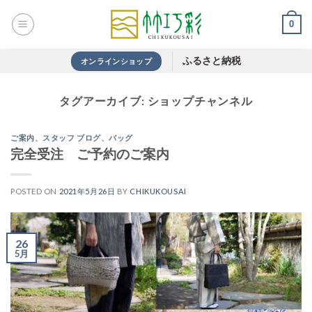
Skip
0
to
content
ふるさと納税
オンラインショップ
タグアーカイブ:
ショップチャンネル
ご案内
、
スタッフ ブログ
、
バッグ
完全受注 ご予約のご案内
POSTED ON
2021年5月26日
BY
CHIKUKOUSAI
26
5月