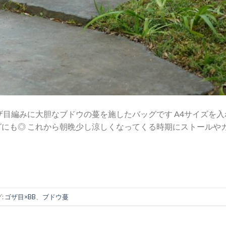
ザ目編みに大胆なブドウの蔓を施したバッグです A4サイズを入
にも◎ これから朝晩少し涼しくなってくる時期にストールや
:
ゴザ目×BB
、
ブドウ蔓