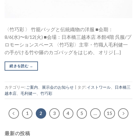
〈竹巧彩 〉 竹籠バッグと伝統織物の洋服 ■会期：
8/6(水)〜8/12(火) ■会場：日本橋三越本店 本館4階 呉服/プ
ロモーションスペース 〈竹巧彩〉主宰・竹職人毛利健一
の手がける竹や籐のカゴバッグをはじめ、 オリジ […]
続きを読む
→
カテゴリー:
ご案内
、
展示会のお知らせ
|
タグ:
イストワール
、
日本橋三
越本店
、
毛利健一
、
竹巧彩
1
2
3
4
5
…
15
最新の投稿