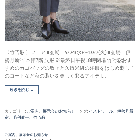
〈竹巧彩 〉フェア ■会期：9/24(水)〜10/7(火) ■会場：伊
勢丹新宿 本館7階 呉服 ※最終日午後18時閉場 竹巧彩おす
すめのカゴバッグの数々と久留米絣の洋服をはじめ刺し子
のコートなど秋の装いを楽しく彩るアイテ […]
続きを読む
→
カテゴリー:
ご案内
、
展示会のお知らせ
|
タグ:
イストワール
、
伊勢丹新
宿
、
毛利健一
、
竹巧彩
ご案内
、
展示会のお知らせ