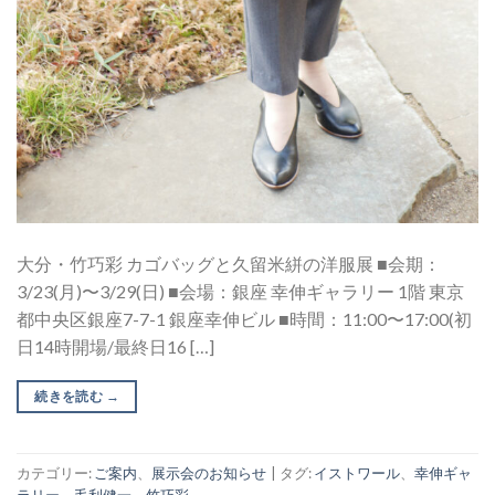
大分・竹巧彩 カゴバッグと久留米絣の洋服展 ■会期：
3/23(月)〜3/29(日) ■会場：銀座 幸伸ギャラリー 1階 東京
都中央区銀座7-7-1 銀座幸伸ビル ■時間：11:00〜17:00(初
日14時開場/最終日16 […]
続きを読む
→
カテゴリー:
ご案内
、
展示会のお知らせ
|
タグ:
イストワール
、
幸伸ギャ
ラリー
、
毛利健一
、
竹巧彩