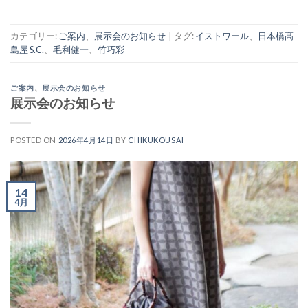
カテゴリー:
ご案内
、
展示会のお知らせ
|
タグ:
イストワール
、
日本橋髙
島屋 S.C.
、
毛利健一
、
竹巧彩
ご案内
、
展示会のお知らせ
展示会のお知らせ
POSTED ON
2026年4月14日
BY
CHIKUKOUSAI
14
4月