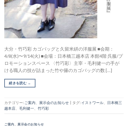
大分・竹巧彩 カゴバッグと久留米絣の洋服展 ■会期：
4/8(水)〜9/14(火) ■会場：日本橋三越本店 本館4階 呉服/プ
ロモーションスペース 〈竹巧彩〉主宰・毛利健一の手が
ける職人の技が詰まった竹や籐のカゴバッグの数 […]
続きを読む
→
カテゴリー:
ご案内
、
展示会のお知らせ
|
タグ:
イストワール
、
日本橋三
越本店
、
毛利健一
、
竹巧彩
ご案内
、
展示会のお知らせ