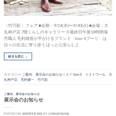
〈竹巧彩 〉フェア ■会期：9/24(水)〜9/30(火) ■会場：大
丸神戸店 7階くらしのギャラリー ※最終日午後18時閉場
竹職人 毛利雄造が手がけるブランド〈boo-liブーリ〉は
日々の生活に寄り添う ほっと心安ら […]
続きを読む
→
カテゴリー:
ご案内
、
展示会のお知らせ
|
タグ:
boo-li
、
イストワール
、
大
丸神戸店
、
毛利健一
、
竹巧彩
ご案内
、
展示会のお知らせ
展示会のお知らせ
POSTED ON
2025年9月24日
BY
CHIKUKOUSAI