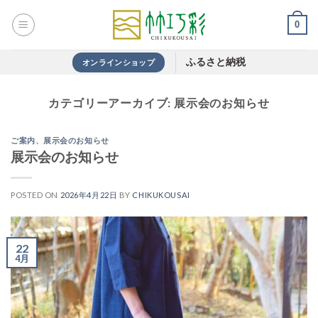
Skip
0
to
content
ふるさと納税
オンラインショップ
カテゴリーアーカイブ:
展示会のお知らせ
ご案内
、
展示会のお知らせ
展示会のお知らせ
POSTED ON
2026年4月22日
BY
CHIKUKOUSAI
22
4月