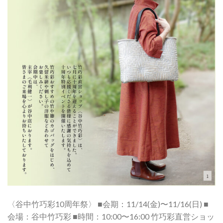
〈谷中竹巧彩10周年祭〉 ■会期：11/14(金)〜11/16(日) ■
会場：谷中竹巧彩 ■時間：10:00〜16:00 竹巧彩直営ショッ