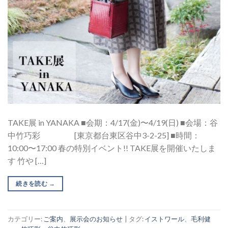
TAKE展 in YANAKA ■会期：4/17(金)〜4/19(日) ■会場：谷
中竹巧彩 [東京都台東区谷中3-2-25] ■時間：
10:00〜17:00 春の特別イベント!! TAKE展を開催いたしま
す 竹や […]
続きを読む
→
カテゴリー:
ご案内
、
展示会のお知らせ
|
タグ:
イストワール
、
毛利健