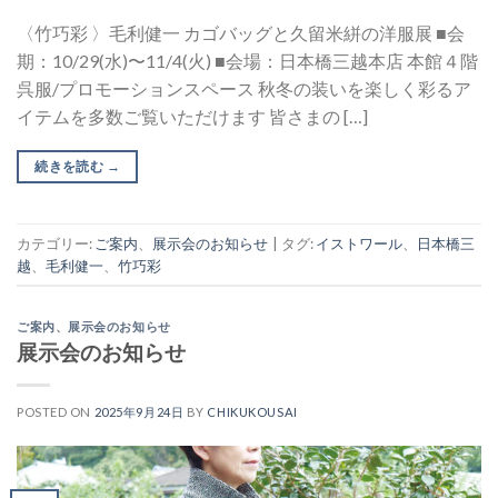
〈竹巧彩 〉毛利健一 カゴバッグと久留米絣の洋服展 ■会
期：10/29(水)〜11/4(火) ■会場：日本橋三越本店 本館４階
呉服/プロモーションスペース 秋冬の装いを楽しく彩るア
イテムを多数ご覧いただけます 皆さまの […]
続きを読む
→
カテゴリー:
ご案内
、
展示会のお知らせ
|
タグ:
イストワール
、
日本橋三
越
、
毛利健一
、
竹巧彩
ご案内
、
展示会のお知らせ
展示会のお知らせ
POSTED ON
2025年9月24日
BY
CHIKUKOUSAI