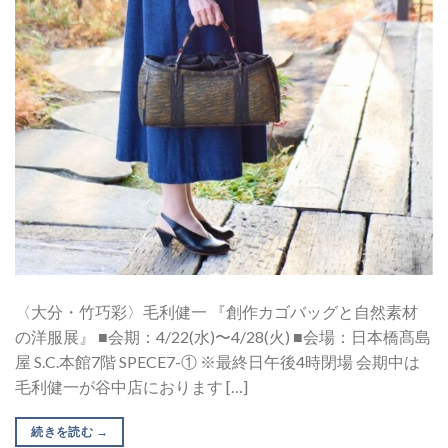
〈大分・竹巧彩〉毛利健一 『創作カゴバッグと自然素材
の洋服展』 ■会期：4/22(水)〜4/28(火) ■会場：日本橋髙島
屋 S.C.本館7階 SPECE7-① ※最終日午後4時閉場 会期中は
毛利健一が谷中店におります […]
続きを読む
→