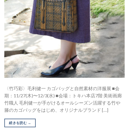
〈竹巧彩〉毛利健一 カゴバッグと自然素材の洋服展 ■会
期：11/27(木)〜12/3(水) ■会場：トキハ本店7階 美術画廊
竹職人 毛利健一が手がけるオールシーズン活躍する竹や
籐のカゴバッグをはじめ、オリジナルブランド […]
続きを読む
→