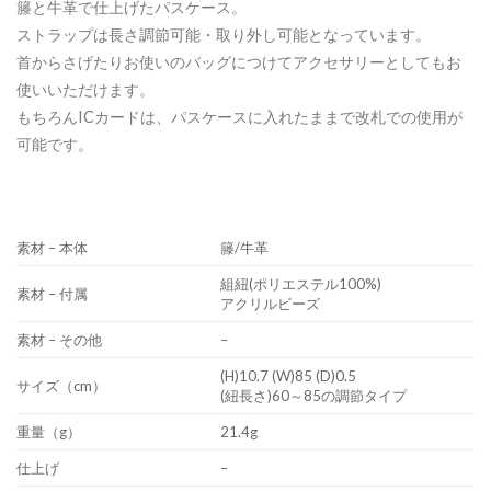
籐と牛革で仕上げたパスケース。
ストラップは長さ調節可能・取り外し可能となっています。
首からさげたりお使いのバッグにつけてアクセサリーとしてもお
使いいただけます。
もちろんICカードは、パスケースに入れたままで改札での使用が
可能です。
素材 – 本体
籐/牛革
組紐(ポリエステル100%)
素材 – 付属
アクリルビーズ
素材 – その他
–
(H)10.7 (W)85 (D)0.5
サイズ（cm）
(紐長さ)60～85の調節タイプ
重量（g）
21.4g
仕上げ
–