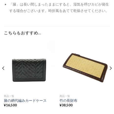
「籐」は長い間しまったままにすると、湿気を呼びカビが発生
する場合がございます。時折風をあてて乾燥させてください。
こちらもおすすめ…
商品一覧
商品一覧
籐の網代編みカードケース
竹の長財布
¥
16,500
¥
38,500