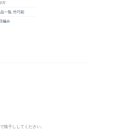
97F
商品一覧
,
竹巧彩
目編み
で陰干ししてください。