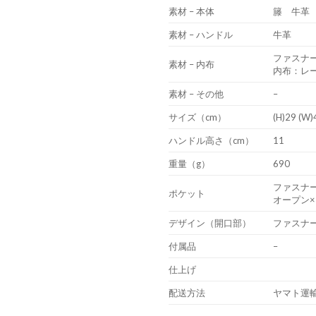
素材 – 本体
籐 牛革
素材 – ハンドル
牛革
ファスナ
素材 – 内布
内布：レ
素材 – その他
–
サイズ（cm）
(H)29 (W)
ハンドル高さ（cm）
11
重量（g）
690
ファスナー
ポケット
オープン×
デザイン（開口部）
ファスナ
付属品
–
仕上げ
配送方法
ヤマト運