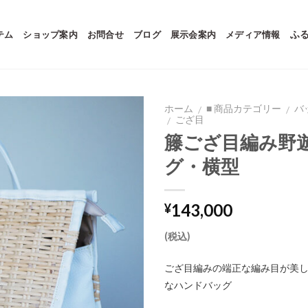
テム
ショップ案内
お問合せ
ブログ
展示会案内
メディア情報
ふ
ホーム
■ 商品カテゴリー
バ
/
/
ござ目
/
籐ござ目編み野
グ・横型
143,000
¥
(税込)
ござ目編みの端正な編み目が美
なハンドバッグ