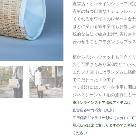
直営店・オンラインショップ限
素材の持つ自然なナチュラルカ
てくれるホワイトのレザーを合
ほどに変わる経年変化もお愉し
統的な技法で編み上げた美しさ
合わせることでモダンさもプラ
横からのシルウェットもスタイ
少し可愛さもあり360度どこか
またフチ回りにはランダムに籐
でこだわった１点です
マチ部分にはレザーを使用し開
ジネスシーンや１泊の旅行にも
※オンラインストア掲載アイテムは
直営店谷中竹巧彩（東京）
工房併設ギャラリー彩佐（大分）
にて
展示状況は常に変わりますのでご希望
ください