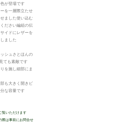
定色が登場です
ラーを一層際立たせ
わせました
使い込む
みください
編組の伝
と
サイドにレザーを
スしました
リッシュさとほんの
ら見ても素敵です
飾りを施し細部にま
口部も大きく開き
ビ
十分な容量です
ご覧いただけます
の際は事前にお問合せ