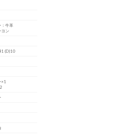
ー：牛革
ーヨン
41 (D)10
×1
2
ー
輸