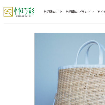
Skip
to
竹巧彩のこと
竹巧彩のブランド
アイ
content