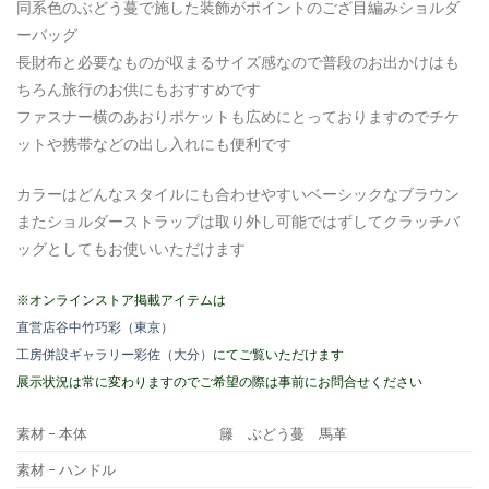
同系色のぶどう蔓で施した装飾がポイントのござ目編みショルダ
ーバッグ
長財布と必要なものが収まるサイズ感なので普段のお出かけはも
ちろん旅行のお供にもおすすめです
ファスナー横のあおりポケットも広めにとっておりますのでチケ
ットや携帯などの出し入れにも便利です
カラーはどんなスタイルにも合わせやすいベーシックなブラウン
またショルダーストラップは取り外し可能ではずしてクラッチバ
ッグとしてもお使いいただけます
※オンラインストア掲載アイテムは
直営店谷中竹巧彩（東京）
工房併設ギャラリー彩佐（大分）
にてご覧いただけます
展示状況は常に変わりますのでご希望の際は事前にお問合せください
素材 – 本体
籐 ぶどう蔓 馬革
素材 – ハンドル