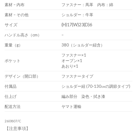
素材 – 内布
ファスナー：馬革 内布：綿
素材 – その他
ショルダー：牛革
サイズ
(H)17(W)23(D)6
ハンドル高さ（cm）
–
重量（g）
380（ショルダー紐含）
ファスナー×1
ポケット
オープン×1
あおり×1
デザイン（開口部）
ファスナータイプ
付属品
ショルダー紐 (70-130㎝の調節タイプ)
仕上げ
編み部分 染色・拭き漆
配送方法
ヤマト運輸
260807/C
【注意事項】