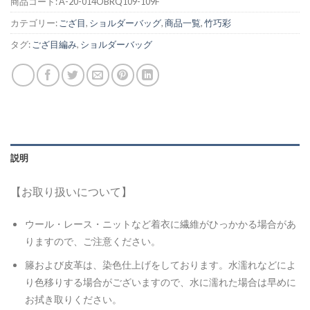
商品コード:
A-20-014OBRQ109-109F
カテゴリー:
ござ目
,
ショルダーバッグ
,
商品一覧
,
竹巧彩
タグ:
ござ目編み
,
ショルダーバッグ
説明
【お取り扱いについて】
ウール・レース・ニットなど着衣に繊維がひっかかる場合があ
りますので、ご注意ください。
籐および皮革は、染色仕上げをしております。水濡れなどによ
り色移りする場合がございますので、水に濡れた場合は早めに
お拭き取りください。