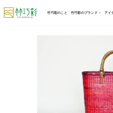
Skip
to
竹巧彩のこと
竹巧彩のブランド
アイ
content