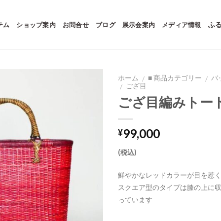
テム
ショップ案内
お問合せ
ブログ
展示会案内
メディア情報
ふ
ホーム
■ 商品カテゴリー
バ
/
/
ござ目
/
ござ目編みトー
99,000
¥
(税込)
鮮やかなレッドカラーが目を惹
スクエア型のタイプは膝の上に
っています