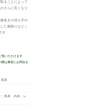
を取ることによって
手がさらに良くなり
た籐巻きの持ち手や
施した籐飾りなどこ
です
ご覧いただけます
の際は事前にお問合せ
 馬革
ー：馬革 内布：レ