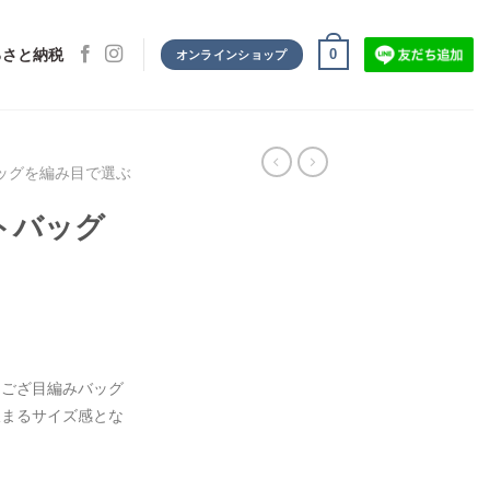
0
るさと納税
オンラインショップ
ッグを編み目で選ぶ
トバッグ
くござ目編みバッグ
収まるサイズ感とな