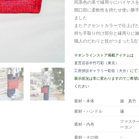
同系色の革で縁周りにバイヤス
開口部に柔軟性を持たせ使い勝
ました
またアクセントカラーで仕上げ
持ち手取り付け部分と縁周りに
職人のだわりと技がつまった1点
※オンラインストア掲載アイテムは
直営店谷中竹巧彩（東京）
工房併設ギャラリー彩佐（大分）
にて
展示状況は常に変わりますのでご希望
ください
素材 – 本体
籐 真竹
素材 – ハンドル
籘
ファスナ
素材 – 内布
ーヨン
素材 – その他
–