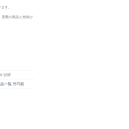
ります。
、実際の商品と色味が
M-109F
商品一覧
,
竹巧彩