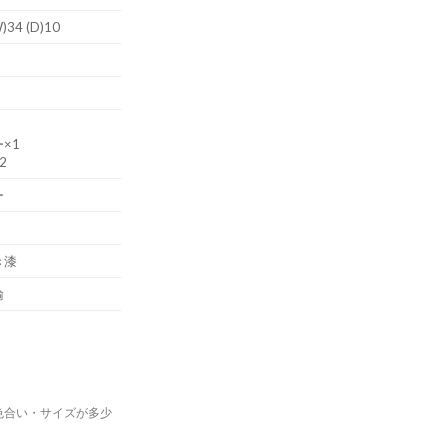
W)34 (D)10
×1
2
ー
き漆
輸
色合い・サイズが多少