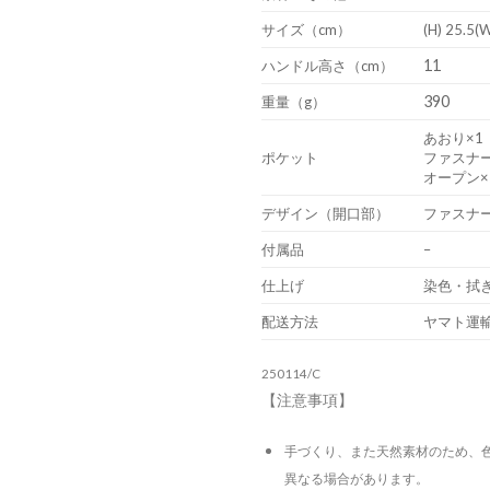
サイズ（cm）
(H) 25.5(
11
ハンドル高さ（cm）
390
重量（g）
あおり×1
ポケット
ファスナー
オープン×
デザイン（開口部）
ファスナ
付属品
–
仕上げ
染色・拭
配送方法
ヤマト運
250114/C
【注意事項】
手づくり、また天然素材のため、
異なる場合があります。