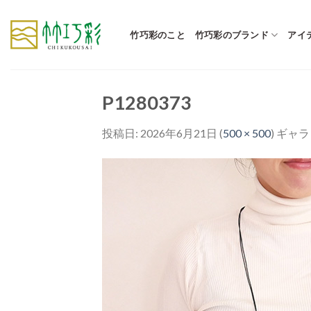
Skip
to
竹巧彩のこと
竹巧彩のブランド
アイ
content
P1280373
投稿日:
2026年6月21日
(
500 × 500
) ギャ