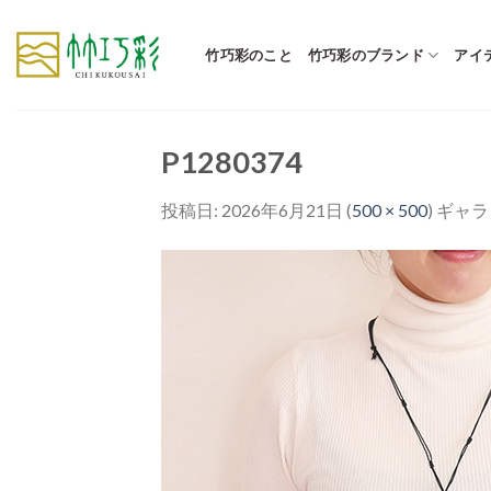
Skip
to
竹巧彩のこと
竹巧彩のブランド
アイ
content
P1280374
投稿日:
2026年6月21日
(
500 × 500
) ギャ