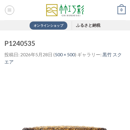
Skip
0
to
content
ふるさと納税
オンラインショップ
P1240535
投稿日:
2026年5月28日
(
500 × 500
) ギャラリー:
黒竹 スク
エア