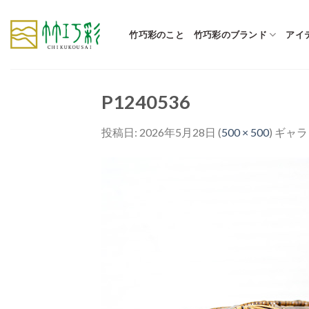
Skip
to
竹巧彩のこと
竹巧彩のブランド
アイ
content
P1240536
投稿日:
2026年5月28日
(
500 × 500
) ギャ