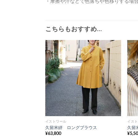
・摩擦や汗などで色落ちや色移りする場
こちらもおすすめ…
イストワール
イスト
久留米絣 ロングブラウス
久留
¥
63,800
¥
5,5