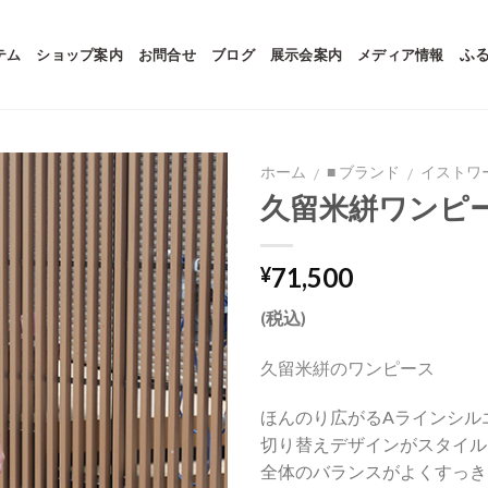
テム
ショップ案内
お問合せ
ブログ
展示会案内
メディア情報
ふ
ホーム
■ ブランド
イストワ
/
/
久留米絣ワンピー
71,500
¥
(税込)
久留米絣のワンピース
ほんのり広がるAラインシル
切り替えデザインがスタイル
全体のバランスがよくすっき