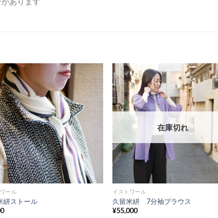
合があります
在庫切れ
ワール
イストワール
米絣ストール
久留米絣 7分袖ブラウス
00
¥
55,000