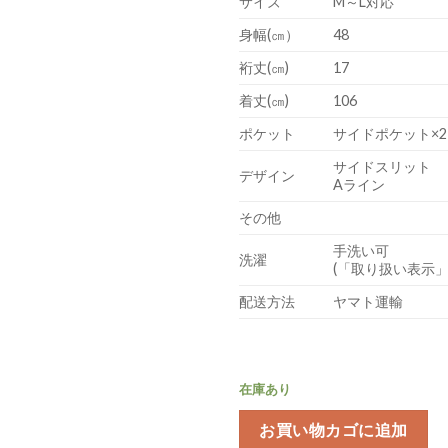
サイズ
M～L対応
身幅(㎝）
48
裄丈(㎝)
17
着丈(㎝)
106
ポケット
サイドポケット×2
サイドスリット
デザイン
Aライン
その他
手洗い可
洗濯
(「取り扱い表示
配送方法
ヤマト運輸
在庫あり
お買い物カゴに追加