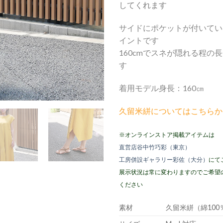
してくれます
サイドにポケットが付いてい
イントです
160cmでスネが隠れる程の
す
着用モデル身長：160㎝
久留米絣についてはこちらか
※オンラインストア掲載アイテムは
直営店谷中竹巧彩（東京）
工房併設ギャラリー彩佐（大分）
にて
展示状況は常に変わりますのでご希望
ください
素材
久留米絣（綿100