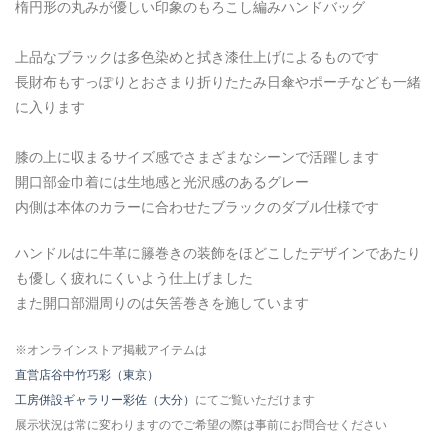
楕円形の丸みが優しい印象のもろこし編みハンドバッグ
上品なブラックは多色染めと拭き漆仕上げによるものです
長財布もすっぽりとおさまり折りたたみ日傘やポーチなども一緒
に入ります
膝の上に収まるサイズ感でさまざまなシーンで活躍します
開口部金巾着には生地感と光沢感のあるグレー
内側は本体のカラーに合わせたブラックのダブル仕様です
ハンドルはに牛革に籐巻きの装飾をほどこしたデザインであたり
も優しく疲れにくいよう仕上げました
また開口部淵周りのは矢筈巻きを施しています
※オンラインストア掲載アイテムは
直営店谷中竹巧彩（東京）
工房併設ギャラリー彩佐（大分）
にてご覧いただけます
展示状況は常に変わりますのでご希望の際は事前にお問合せください