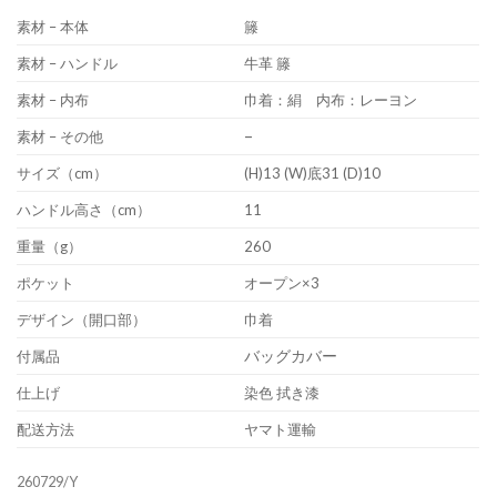
素材 – 本体
籐
素材 – ハンドル
牛革 籐
素材 – 内布
巾着：絹 内布：レーヨン
–
素材 – その他
サイズ（cm）
(H)13 (W)底31 (D)10
ハンドル高さ（cm）
11
重量（g）
260
ポケット
オープン×3
デザイン（開口部）
巾着
バッグカバー
付属品
仕上げ
染色 拭き漆
配送方法
ヤマト運輸
260729/Y