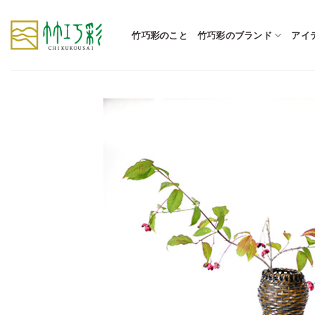
Skip
to
竹巧彩のこと
竹巧彩のブランド
アイ
content