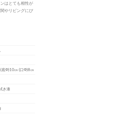
ーンはとても相性が
玄関やリビングにぴ
し
 (底Φ)10㎝ (口Φ)8㎝
拭き漆
輸