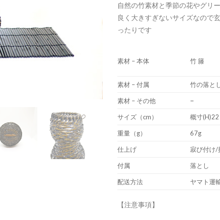
自然の竹素材と季節の花やグリ
良く大きすぎないサイズなので
ったりです
素材 – 本体
竹 籐
素材 – 付属
竹の落と
–
素材 – その他
サイズ（cm）
概寸(H)22
重量（g）
67g
仕上げ
寂び付け/
付属
落とし
配送方法
ヤマト運
【注意事項】