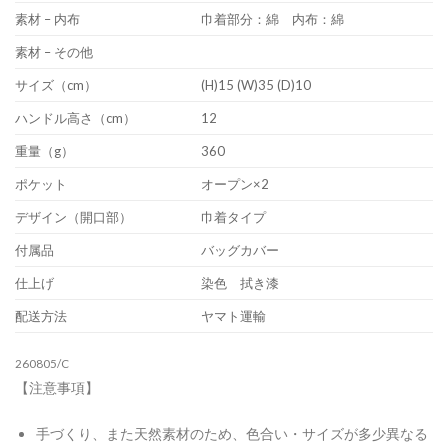
素材 – 内布
巾着部分：綿 内布：綿
素材 – その他
サイズ（cm）
(H)15 (W)35 (D)10
ハンドル高さ（cm）
12
重量（g）
360
ポケット
オープン×2
デザイン（開口部）
巾着タイプ
付属品
バッグカバー
仕上げ
染色 拭き漆
配送方法
ヤマト運輸
260805/C
【注意事項】
手づくり、また天然素材のため、色合い・サイズが多少異なる