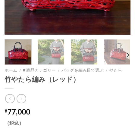
ホーム
■ 商品カテゴリー
バッグを編み目で選ぶ
やたら
/
/
/
竹やたら編み（レッド）
77,000
¥
（税込）