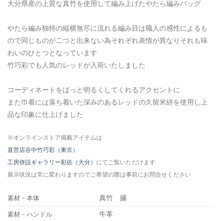
大分県産の上質な真竹を使用して編み上げたやたら編みバッグ
やたら編み独特の縦横無尽に流れる編み目は職人の感性によるも
ので同じものが二つと出来ない為それぞれ表情が異なりそれも味
わいのひとつとなっています
竹巧彩でも人気のレッドが入荷いたしました
コーディネートをぱっと明るくしてくれるアクセントに
また巾着には落ち着いた深みのあるレッドの久留米絣を使用し上
品な印象に仕上げました
※オンラインストア掲載アイテムは
直営店谷中竹巧彩（東京）
工房併設ギャラリー彩佐（大分）
にてご覧いただけます
展示状況は常に変わりますのでご希望の際は事前にお問合せください
真竹 籐
素材 – 本体
牛革
素材 – ハンドル