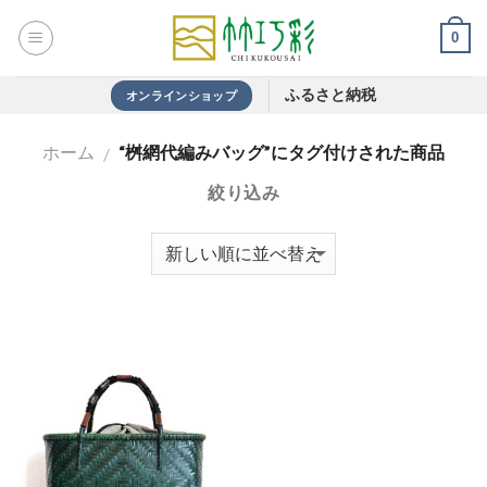
Skip
0
to
content
ふるさと納税
オンラインショップ
ホーム
“桝網代編みバッグ”にタグ付けされた商品
/
絞り込み