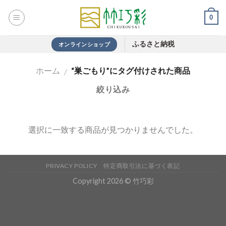
Skip
0
to
content
ふるさと納税
オンラインショップ
ホーム
“巣ごもり”にタグ付けされた商品
/
絞り込み
選択に一致する商品が見つかりませんでした。
PRIVACY POLICY
特定商取引法に基づく表記
Copyright 2026 © 竹巧彩