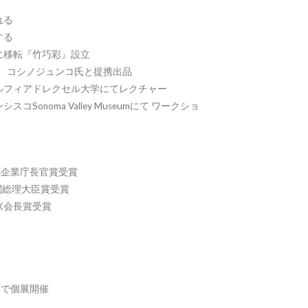
れる
する
に移転『竹巧彩』設立
ン コシノジュンコ氏と提携出品
ルフィアドレクセル大学にてレクチャー
Sonoma Valley Museumにて ワークショ
小企業庁長官賞受賞
閣総理大臣賞受賞
K会長賞受賞
ーで個展開催