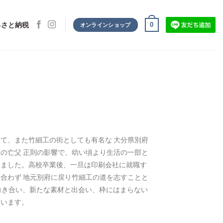
0
るさと納税
オンラインショップ
て、また竹細工の街としても有名な 大分県別府
の亡父 正則の影響で、幼い頃より生活の一部と
りました。
高校卒業後、一旦は印刷会社に就職す
合わず 地元別府に戻り竹細工の道を志すことと
向き合い、新たな素材と出会い、
枠にはまらない
ています。