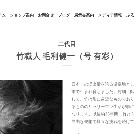
テム
ショップ案内
お問合せ
ブログ
展示会案内
メディア情報
ふ
二代目
竹職人 毛利健一（号 有彩）
日本一の湧出量を誇る温泉地とし
市で生まれ育ちました。
竹細工師
して、竹は常に身近なものであ
るもののサラリーマン生活が肌に
なります。
以後約35年間、竹と
自由な発想で様々な挑戦を続け