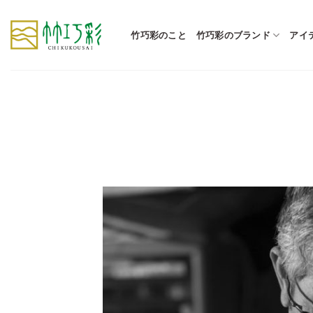
Skip
to
竹巧彩のこと
竹巧彩のブランド
アイ
content