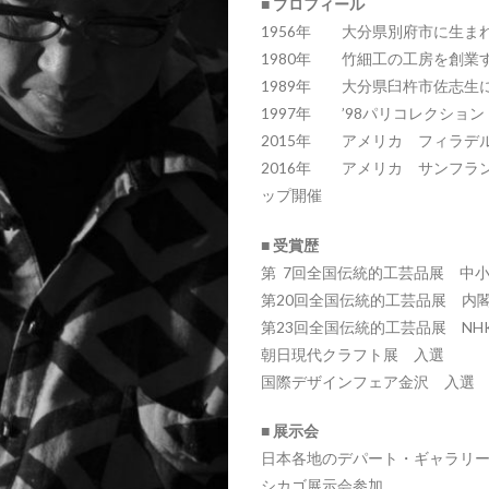
■ プロフィール
1956年 大分県別府市に生ま
1980年 竹細工の工房を創業
1989年 大分県臼杵市佐志生
1997年 ’98パリコレクショ
2015年 アメリカ フィラデ
2016年 アメリカ サンフランシスコ
ップ開催
■ 受賞歴
第 7回全国伝統的工芸品展 中
第20回全国伝統的工芸品展 内
第23回全国伝統的工芸品展 NH
朝日現代クラフト展 入選
国際デザインフェア金沢 入選
■ 展示会
日本各地のデパート・ギャラリ
シカゴ展示会参加