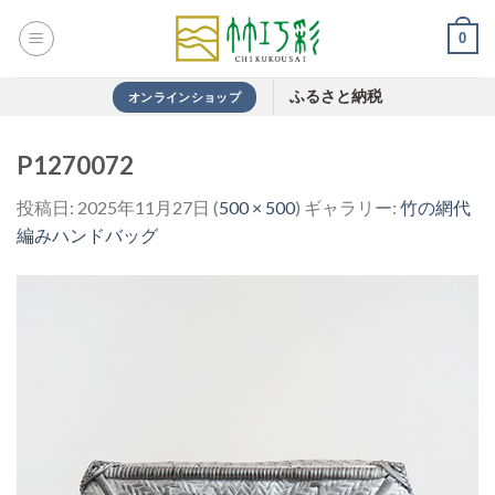
Skip
0
to
content
ふるさと納税
オンラインショップ
P1270072
投稿日:
2025年11月27日
(
500 × 500
) ギャラリー:
竹の網代
編みハンドバッグ