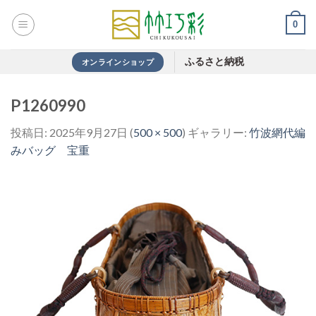
Skip
0
to
content
ふるさと納税
オンラインショップ
P1260990
投稿日:
2025年9月27日
(
500 × 500
) ギャラリー:
竹波網代編
みバッグ 宝重