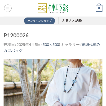
Skip
0
to
content
ふるさと納税
オンラインショップ
P1200026
投稿日:
2025年4月5日
(
500 × 500
) ギャラリー:
籐網代編み
カゴバッグ