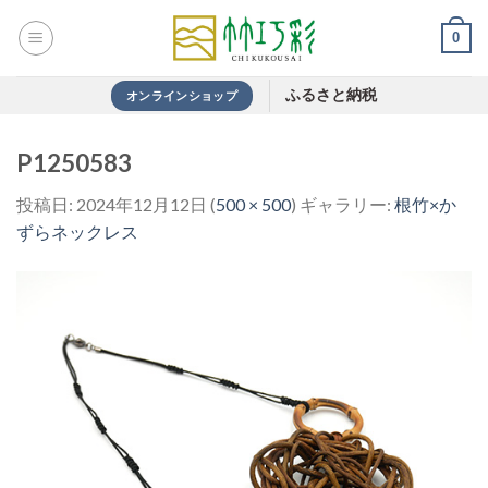
Skip
0
to
content
ふるさと納税
オンラインショップ
P1250583
投稿日:
2024年12月12日
(
500 × 500
) ギャラリー:
根竹×か
ずらネックレス