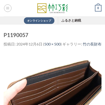
Skip
0
to
content
ふるさと納税
オンラインショップ
P1190057
投稿日:
2024年12月6日
(
500 × 500
) ギャラリー:
竹の長財布