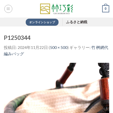
Skip
0
to
content
ふるさと納税
オンラインショップ
P1250344
投稿日:
2024年11月22日
(
500 × 500
) ギャラリー:
竹 桝網代
編みバッグ