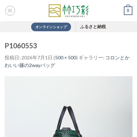
Skip
0
to
content
ふるさと納税
オンラインショップ
P1060553
投稿日:
2026年7月1日
(
500 × 500
) ギャラリー:
コロンとか
わいい籐の2wayバッグ