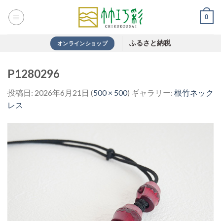
Skip
0
to
content
ふるさと納税
オンラインショップ
P1280296
投稿日:
2026年6月21日
(
500 × 500
) ギャラリー:
根竹ネック
レス