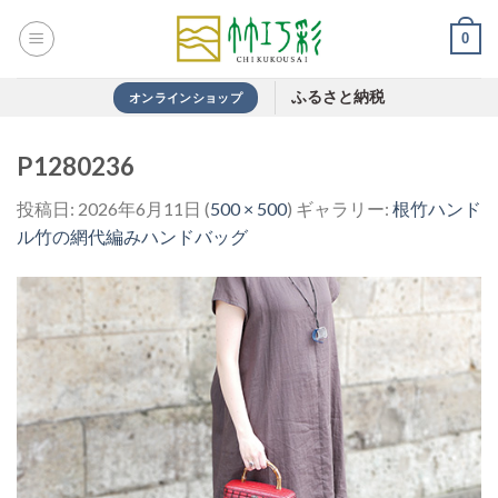
Skip
0
to
content
ふるさと納税
オンラインショップ
P1280236
投稿日:
2026年6月11日
(
500 × 500
) ギャラリー:
根竹ハンド
ル竹の網代編みハンドバッグ