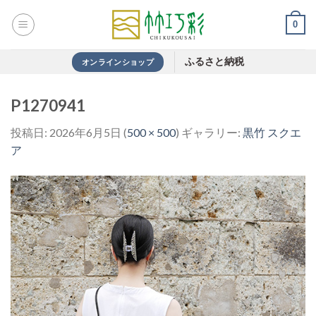
Skip
0
to
content
ふるさと納税
オンラインショップ
P1270941
投稿日:
2026年6月5日
(
500 × 500
) ギャラリー:
黒竹 スクエ
ア