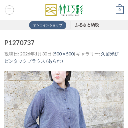
Skip
0
to
content
ふるさと納税
オンラインショップ
P1270737
投稿日:
2026年1月30日
(
500 × 500
) ギャラリー:
久留米絣
ピンタックブラウス (あられ)