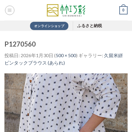
Skip
0
to
content
ふるさと納税
オンラインショップ
P1270560
投稿日:
2026年1月30日
(
500 × 500
) ギャラリー:
久留米絣
ピンタックブラウス (あられ)