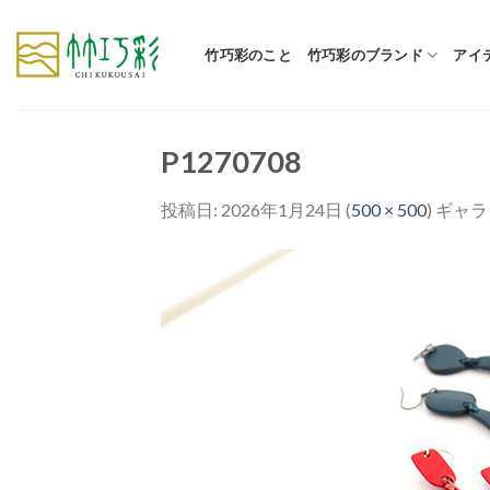
Skip
to
竹巧彩のこと
竹巧彩のブランド
アイ
content
P1270708
投稿日:
2026年1月24日
(
500 × 500
) ギャ